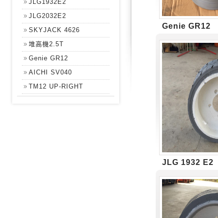
JLG1932E2
JLG2032E2
Genie GR12
SKYJACK 4626
堆高機2.5T
Genie GR12
AICHI SV040
TM12 UP-RIGHT
JLG 1932 E2