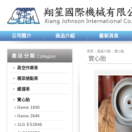
公司簡介
商品介紹
最新消息
首頁
:: 商品介紹 ::
實心胎
實心胎
‧
高空作業車
‧
橋梁檢點車
‧
緩撞車
‧
實心胎
Genie 1930
Genie 2646
JLG ES2646