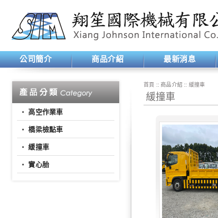
公司簡介
商品介紹
最新消息
首頁
:: 商品介紹 ::
緩撞車
緩撞車
‧
高空作業車
‧
橋梁檢點車
‧
緩撞車
‧
實心胎