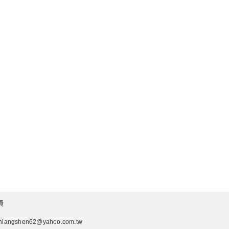
頁
hiangshen62@yahoo.com.tw