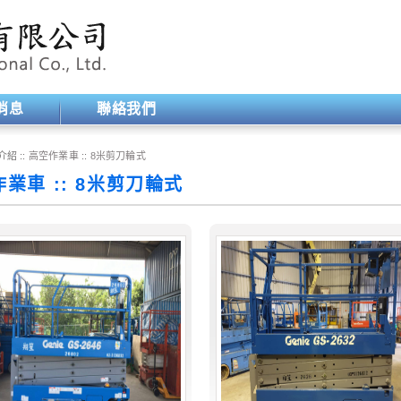
消息
聯絡我們
介紹 ::
高空作業車
::
8米剪刀輪式
業車 :: 8米剪刀輪式