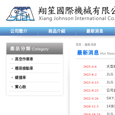
公司簡介
商品介紹
最新消息
首頁
:: 最新消息
最新消息
Hot New
‧
高空作業車
2025-6-6
大型
‧
橋梁檢點車
2023-8-2
JL
‧
緩撞車
2023-4-13
JL
‧
實心胎
2022-8-23
公司
2022-4-26
SK
2020-12-3
14
2019-10-24
JL